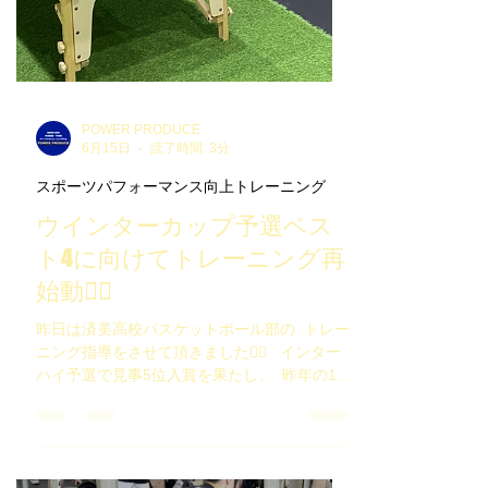
POWER PRODUCE
6月15日
読了時間: 3分
スポーツパフォーマンス向上トレーニング
ウインターカップ予選ベス
ト4に向けてトレーニング再
始動🏋🏻