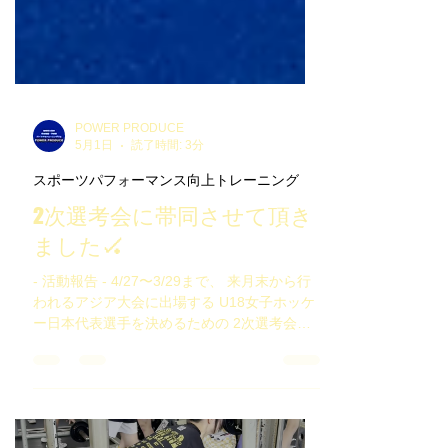
POWER PRODUCE
5月1日
読了時間: 3分
スポーツパフォーマンス向上トレーニング
2次選考会に帯同させて頂き
ました🏑
- 活動報告 - 4/27〜3/29まで、 来月末から行
われるアジア大会に出場する U18女子ホッケ
ー日本代表選手を決めるための 2次選考会に
トレーナーとして参加させて頂きました。 ス
プリングリーグ明けでしたが、 大きな怪我人