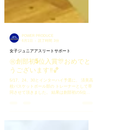
POWER PRODUCE
6月1日
読了時間: 3分
女子ジュニアアスリートサポート
㊗️創部初5位入賞🎊おめでと
うございます‼️🏀
5/17、24、30とインターハイ予選に、 済美高
校バスケットボール部の トレーナーとして帯
同させて頂きました。 結果は創部初の5位入
賞👏👏👏 昨年のインターハイ予選、今年の新
人戦で、 負けてしまった相手に3度目の正直
で見事勝利することが出来ました✨ 日々の苦
しい練習やトレーニングをこなしてきた 選手