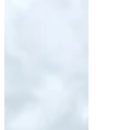
達の絶え間ない努力、 先生方や保護者のサポ
ートが実って本当に良かったです‼️ 次はウイ
ンターカップ予選で、 目標のベスト4に向け
ての挑戦が始まります‼️ 今週からの練習＆ト
レーニング頑張って行きましょう🔥 最後に、
選手の皆さん、先生方、保護者、学校関係者
の皆様。 大会運営にご尽力頂きました皆様。
お世話になりありがとうございました。 #岐
阜済美高校 #済美高校バスケットボール部 #済
美ドルフィンズ #インターハイ予選 #岐阜高校
バスケ
====================================
=== 会員制パーソナルトレーニングジム
POWER PRODUCE ⁡ 〒503-0012 岐阜県大垣
市三津屋町2-9 1F北側 営