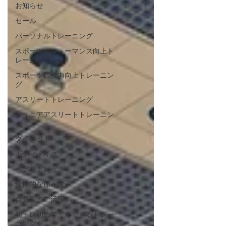
お知らせ
セール
パーソナルトレーニング
スポーツパフォーマンス向上ト
レーニング
スポーツ競技力向上トレーニン
グ
アスリートトレーニング
ジュニアアスリートトレーニン
グ
ダイエット
ボディメイク
ペアストレッチ
慢性的な痛み改善
会員様のご活躍
筋トレ初めてでもできるトレー
ニング