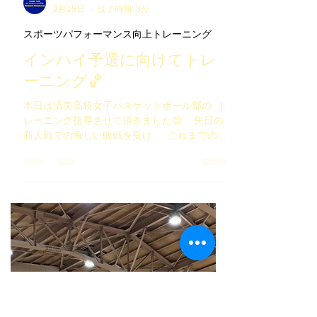
POWER PRODUCE
2月15日
読了時間: 3分
スポーツパフォーマンス向上トレーニング
インハイ予選に向けてトレ
ーニング🏀
本日は済美高校女子バスケットボール部の ⁡ ト
レーニング指導させて頂きました😊 ⁡ ⁡ ⁡ 先日の
新人戦での悔しい敗戦を受け、 ⁡ これまでのベ
ースの種目は大切にしつつ、 ⁡ 大会で得た課題
が少しでも改善出来るように、 ⁡ 新しい種目を
導入しました🏋🏻 ⁡ ⁡ ⁡ インハイ予選まで残り約3
ヶ月。 ⁡ もう一皮も二皮も剥けて、 ⁡ チーム目
標のベスト4が達成できるように、 ⁡ 選手の皆
さんトレーニング追い込みましょう🔥🔥🔥 ⁡ ⁡ ⁡ ⁡