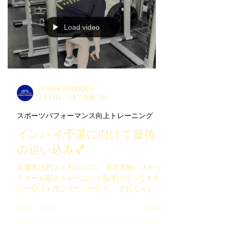
が出ることなく無事に終えて良かったです！
来月岐阜県で開催のアジア大会に向けて 引き
続きサポート頑張ります！ 選手の皆さん3日
間お疲れ様でした👏 お世話になりましたコー
チングスタッフの皆様。 試合をして下さった
社会人チームの皆様。 本当にありがとうござ
Load video
いました🙇🏻‍♂️ 引き続きよろしくお願いいたし
ます🙇🏻‍♂️ #U18女子ホッケー日本代表 #U18女
子ホッケー2次選考会 #U18女子ホッケー #女
子ホッケー #女子フィールドホッケー
====================================
=== 会員制パーソナルトレーニングジム
POWER PRODUCE
POWER PRODUCE ⁡ 〒503-0012 岐阜県大垣
4月17日
読了時間: 3分
市三津屋町2-9 1F北側 営業時間：6時-24時 ／
スポーツパフォーマンス向上トレーニング
定休日：不定期 ※ご予約がない場合は不在の
時有り
インハイ予選に向けて最後
の追い込み🏀
先週末は約２ヶ月ぶりに、 済美高校バスケッ
トボール部のトレーニング指導に行ってきま