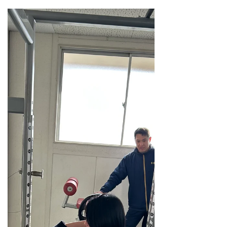
した😊 2ヶ月ぶりだったので、 どれぐらい成
長しているか楽しみでしたが、 予想を超えて
頑張ってくれていました👍 選手達の努力のお
陰で、 基礎筋力が向上してきたので、 ここか
ら残り1ヶ月は、 よりバスケットの動きを引
き出せるように、 プログラムを修正してトレ
ーニングを行いました👏 選手の皆さん最後の
追い込み頑張って下さいね🔥🔥🔥 最後に選手
の皆さんお疲れ様でした👏👏👏 常日頃よりト
レーニングのご理解とご協力頂いてる 川上先
生、日下部先生、保護者の皆様。 今回もあり
がとうございました🙇🏻‍♂️ #岐阜済美高校 #済美
高校バスケットボール部 #済美ドルフィンズ #
女子バスケットボールトレーニング #インハ
イ予選に向けてトレーニング
====================================
=== 会員制パーソナルトレーニングジム
POWER PRODUCE ⁡ 〒503-0012 岐阜県大垣
市三津屋町2-9 1F北側 営業時間：6時-