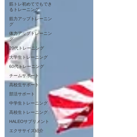
筋トレ初めてでもでき
るトレーニング
筋力アップトレーニン
グ
体力アップトレーニン
グ
20代トレーニング
大学生トレーニング
60代トレーニング
チームサポート
高校生サポート
部活サポート
中学生トレーニング
高校生トレーニング
HALEOサプリメント
エクササイズ紹介