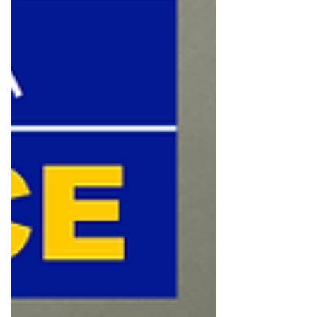
れ3点まで追い上げ、 ⁡ 最後まで諦めない試合
を見せてくれて素晴らしいかったです👏 ⁡ ⁡ ⁡ 今
大会で得た課題を、 ⁡ 来年までに克服出来るよ
うに、 ⁡ 引き続き精一杯サポートしたいと思い
ます！ ⁡ 私も大変勉強になりました！ ⁡ ⁡ ⁡ 3年生
の皆さん、3年間お疲れ様でした👏 ⁡ 1・2年生
の皆さん、来年に向けて頑張りましょう🔥 ⁡ 先
生方、保護者、学校関係者の皆様。 ⁡ ありがと
うございました🙇🏻‍♂️ ⁡ ⁡ ⁡ #岐阜高校野球 #岐阜高
校野球選手権大会 #大垣南高校硬式野球部 #大
垣南高校 #高校野球トレーニング
====================================
=== 会員制パ