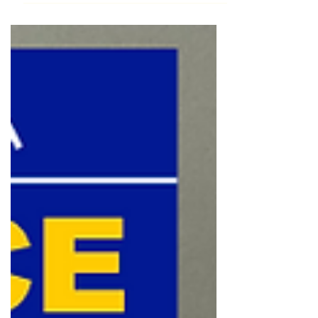
速度を測ることが出来るため、 ⁡ 動画のように
挙上角度が前後にズレてしまっても、 ⁡ 高精度
で正確な数値を測ることが出来ます。 ⁡ ⁡
VBT（Velocity Based Training）＠ GymAware
RS ⁡ そのため、 ⁡ VBT（Velocity Based
Trainig）による ⁡ 挙上速度の数値と、 ⁡ 実際の
トレーニング中の動作を比較することで、 ⁡ 体
の軸がブレることなく、 ⁡ しっかりと地面やボ
ックスを押すことが出来ているか ⁡ 確認しなが
らトレーニング出来るので、 ⁡ 適切な重量で質
の高いトレーニングをすることが出来ます👍 ⁡ ⁡
そんな高性能VBT計測器GymAware RSを用い
た ⁡ VBTでスポーツ競技力を向上させたい方
は、 ⁡ 当ジムHPのお問い合わせから📩下さい
😊 ⁡ その他Enode Proを用いた ⁡ ジャンプトレ
ーニングも実施することができます👍 ⁡ #陸上
トレーニング #陸上短距