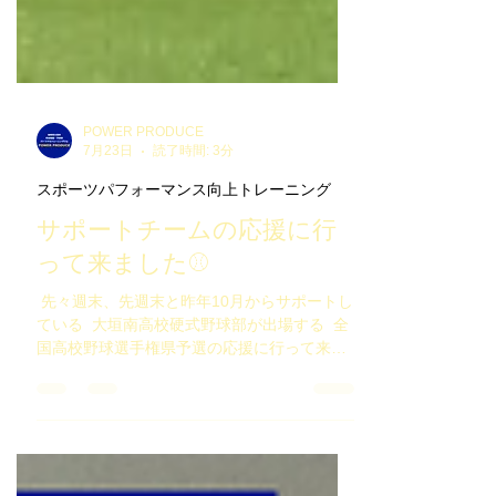
POWER PRODUCE
7月23日
読了時間: 3分
スポーツパフォーマンス向上トレーニング
サポートチームの応援に行
って来ました⚾️
⁡ 先々週末、先週末と昨年10月からサポートし
ている ⁡ 大垣南高校硬式野球部が出場する ⁡ 全
国高校野球選手権県予選の応援に行って来ま
した⚾️ ⁡ ⁡ ⁡ 1回戦は無事に勝ち上がりましたが、
⁡ 2回戦目は序盤の大量失点が響き2回戦敗退と
なってしまいました。 ⁡ しかし、一時コールド
負けかと思ったなか、 ⁡ 相手のミスにも助けら