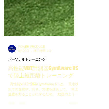
POWER PRODUCE
6月20日
読了時間: 3分
パーソナルトレーニング
高性能VBT計測器GymAware RS
で陸上短距離トレーニング
⁡ ⁡ 高性能VBT計測器GymAware RSは、 ⁡ 最小検
知での速度や、長さ、角度を計測して、 ⁡ 挙上