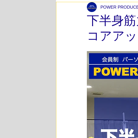
POWER PRODUC
スポーツ競技力向上トレーニング
下半身筋
コアアッ
ボディメイク
ペアストレッチ
筋力アップトレーニング
体力
チームサポート
高校生サポー
エクササイズ紹介
下半身エク
女性が多く通うパーソナルトレーニ