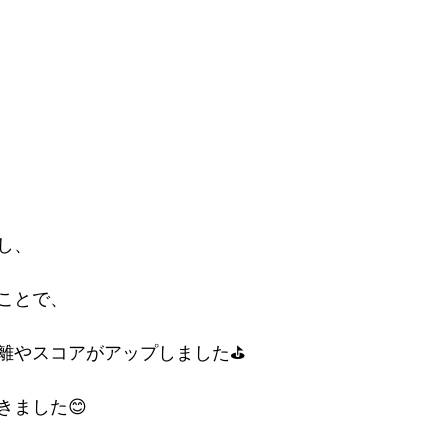
し、
ことで、
離やスコアがアップしました⛳️
きました😊