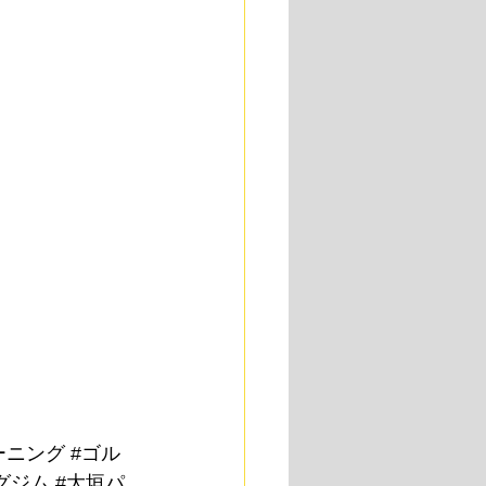
ーニング
#ゴル
グジム
#大垣パ