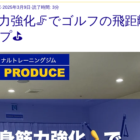
E
2025年3月9日
読了時間: 3分
アスリートトレーニング
ジュニアアスリートトレーニング
力強化🦵でゴルフの飛距
プ⛳️
慢性的な痛み改善
会員様のご活躍
筋トレ初めてでも
アップトレーニング
20代トレーニング
大学生トレーニング
ト
部活サポート
中学生トレーニング
高校生トレーニ
ササイズ
会員様の声
女性パーソナルトレーニング
女
ングジム