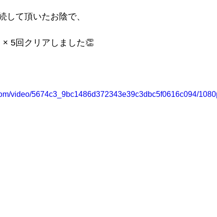
続して頂いたお陰で、
g × 5回クリアしました👏
ic.com/video/5674c3_9bc1486d372343e39c3dbc5f0616c094/1080