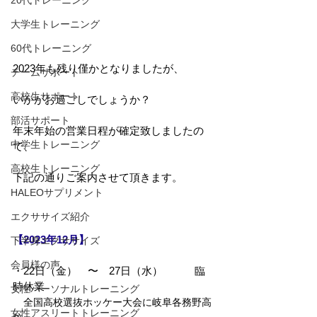
20代トレーニング
大学生トレーニング
60代トレーニング
2023年も残り僅かとなりましたが、
チームサポート
高校生サポート
いかがお過ごしでしょうか？
部活サポート
年末年始の営業日程が確定致しましたの
中学生トレーニング
で、
高校生トレーニング
下記の通りご案内させて頂きます。
HALEOサプリメント
エクササイズ紹介
【2023年12月】
下半身エクササイズ
会員様の声
・22日（金）　〜　27日（水）　　　臨
時休業
女性パーソナルトレーニング
全国高校選抜ホッケー大会に岐阜各務野高
女性アスリートトレーニング