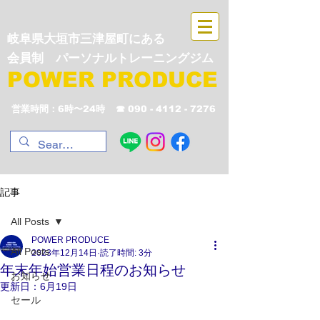
岐阜県大垣市三津屋町にある
会員制 パーソナルトレーニングジム
POWER PRODUCE
営業時間：6時〜24時
☎︎
090 - 4112 - 7276
記事
All Posts
POWER PRODUCE
All Posts
2023年12月14日
読了時間: 3分
年末年始営業日程のお知らせ
お知らせ
更新日：
6月19日
セール