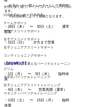
校
　 女子ホッケー部トレーナーとして帯同致し
女性が多く通うパーソナルトレーニングジム
ます。
U18女子ホッケー日本代表
　 ※試合結果によって短縮となります。
チームサポート
・28日（木）　〜　30日（土）　　通常
女性アスリートサポート
営業
女子アスリートサポート
・31日（日）　　夕方まで営業
女子ジュニアアスリートサポート
コンディショニングサポート
【2024年1月】
女性も安心して通えるパーソナルトレーニン
グジム
・1日（月）　〜　3日（水）　　臨時休
大学生パーソナルトレーニング
業
女子ジュニアアスリートトレーニング
・4日（木）　〜　　営業再開（通常）
マタニティパーソナルトレーニング
・13日（土）　〜　15日（月）　　臨時
休業