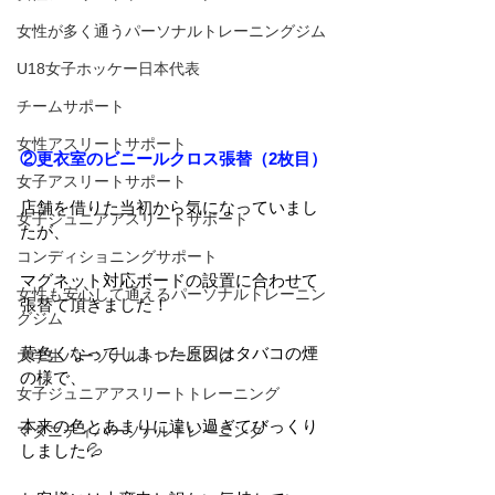
女性が多く通うパーソナルトレーニングジム
U18女子ホッケー日本代表
チームサポート
女性アスリートサポート
②更衣室のビニールクロス張替（2枚目）
女子アスリートサポート
店舗を借りた当初から気になっていまし
女子ジュニアアスリートサポート
たが、
コンディショニングサポート
マグネット対応ボードの設置に合わせて
女性も安心して通えるパーソナルトレーニン
張替て頂きました！
グジム
黄色くなってしまった原因はタバコの煙
大学生パーソナルトレーニング
の様で、
女子ジュニアアスリートトレーニング
本来の色とあまりに違い過ぎてびっくり
マタニティパーソナルトレーニング
しました💦