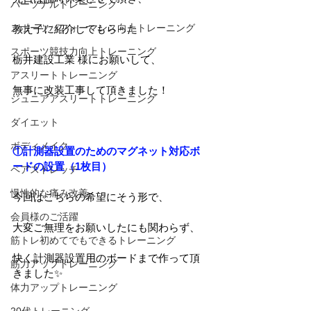
パーソナルトレーニング
スポーツパフォーマンス向上トレーニング
教え子に紹介してもらった
スポーツ競技力向上トレーニング
栃井建設工業 様にお願いして、
アスリートトレーニング
無事に改装工事して頂きました！
ジュニアアスリートトレーニング
ダイエット
ボディメイク
①計測器設置のためのマグネット対応ボ
ードの設置（1枚目）
ペアストレッチ
慢性的な痛み改善
今回はこちらの希望にそう形で、
会員様のご活躍
大変ご無理をお願いしたにも関わらず、
筋トレ初めてでもできるトレーニング
快く計測器設置用のボードまで作って頂
筋力アップトレーニング
きました✨
体力アップトレーニング