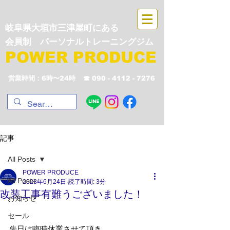
岐阜県大垣市三津屋町にある
会員制 パーソナルトレーニングジム
POWER PRODUCE
営業時間：6時〜24時
☎︎
090 - 4112 - 7276
記事
All Posts
POWER PRODUCE
All Posts
2023年6月24日
読了時間: 3分
改装工事有難うございました！
お知らせ
セール
先日は臨時休業させて頂き、