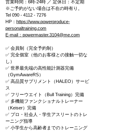
営業時間：6時-24時 ／ 定休日：不定期
※ご予約がない場合は不在の時有り。
Tel 090 - 4112 - 7276
HP：
https://www.powerproduce-
personaltraining.com
E-mail：powermaster.3104@me.com
✅ 会員制（完全予約制）
✅ 完全個室（他のお客様との接触一切な
し）
✅ 世界最先端の高性能計測器完備
（GymAwareRS）
✅ 高品質サプリメント（HALEO）サービ
ス
✅ フリーウエイト（Bull Training）完備
✅ 多機能ファンクショナルトレーナー
（Keiser）完備
✅ プロ・社会人・学生アスリートのトレ
ーニング指導
✅ 小学生から高齢者までのトレーニング