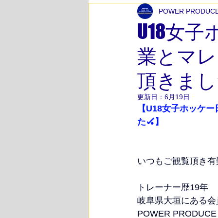
POWER PRODUC
スポーツ競技力向上トレーニング
U18女
業とマレ
ボディメイク
ペアストレッチ
頂きまし
筋力アップトレーニング
体力
更新日：
6月19日
【U18女子ホッケ
た🏑】
チームサポート
高校生サポー
いつもご観覧頂き有
エクササイズ紹介
下半身エク
トレーナー歴19年
岐阜県大垣にある会
女性が多く通うパーソナルトレーニ
POWER PRODU