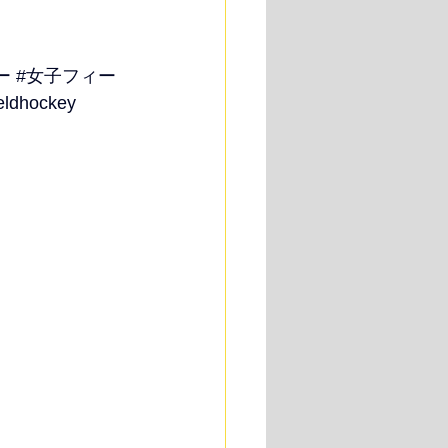
ー
#女子フィー
ieldhockey