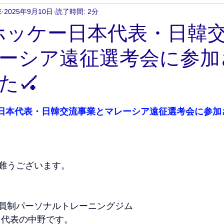
E
2025年9月10日
読了時間: 2分
アスリートトレーニング
ジュニアアスリートトレーニング
子ホッケー日本代表・日韓
ーシア遠征選考会に参加
慢性的な痛み改善
会員様のご活躍
筋トレ初めてでも
た🏑
アップトレーニング
20代トレーニング
大学生トレーニング
ー日本代表・日韓交流事業とマレーシア遠征選考会に参加
ト
部活サポート
中学生トレーニング
高校生トレーニ
難うございます。
ササイズ
会員様の声
女性パーソナルトレーニング
女
員制パーソナルトレーニングジム
ングジム
CE 代表の中野です。