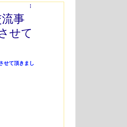
ダイエット
交流事
させて
できるトレーニング
60代トレーニング
させて頂きまし
ング
HALEOサプリメント
性アスリートトレーニング