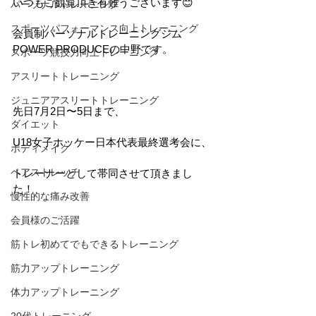
いつもご観覧頂き有難うございます😊
パーソナルトレーニング
スポーツパフォーマンス向上トレーニング
会員制パーソナルトレーニングジム 
POWER PRODUCEの中野です。⁡
スポーツ競技力向上トレーニング
アスリートトレーニング
ジュニアアスリートトレーニング
先日7月2日〜5日まで、
ダイエット
U18女子ホッケー日本代表最終選考会に、
ボディメイク
ペアストレッチ
トレーナーとして帯同させて頂きまし
た！
慢性的な痛み改善
会員様のご活躍
筋トレ初めてでもできるトレーニング
筋力アップトレーニング
体力アップトレーニング