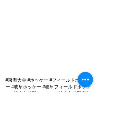
#東海大会
#ホッケー
#フィールドホッケ
ー
#岐阜ホッケー
#岐阜フィールドホッケ
ー
#岐阜各務野ホッケー
#岐阜各務野高校
女子ホッケー
#女子ホッケー
#女子フィー
ルドホッケー
#チームサポート
#部活サポ
ート
#空手道トレーニング
#空手トレーニ
ング
#スポーツ競技力向上トレーニング
#
スポーツパフォーマンス向上トレーニン
グ
#アスリートトレーニング
#ジュニアア