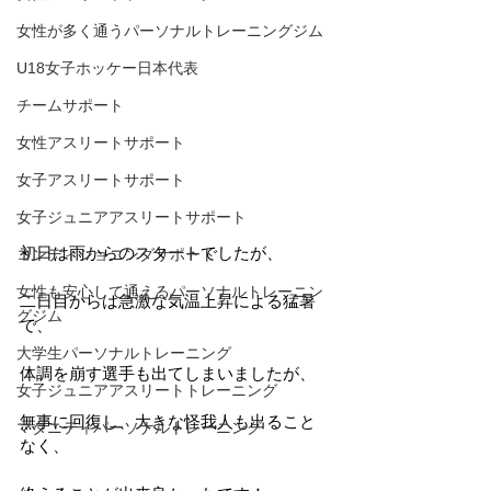
女性が多く通うパーソナルトレーニングジム
U18女子ホッケー日本代表
チームサポート
女性アスリートサポート
女子アスリートサポート
女子ジュニアアスリートサポート
初日は雨からのスタートでしたが、
コンディショニングサポート
女性も安心して通えるパーソナルトレーニン
二日目からは急激な気温上昇による猛暑
グジム
で、
大学生パーソナルトレーニング
体調を崩す選手も出てしまいましたが、
女子ジュニアアスリートトレーニング
無事に回復し、大きな怪我人も出ること
マタニティパーソナルトレーニング
なく、