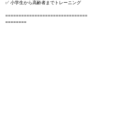
✅ 小学生から高齢者までトレーニング
===============================
========