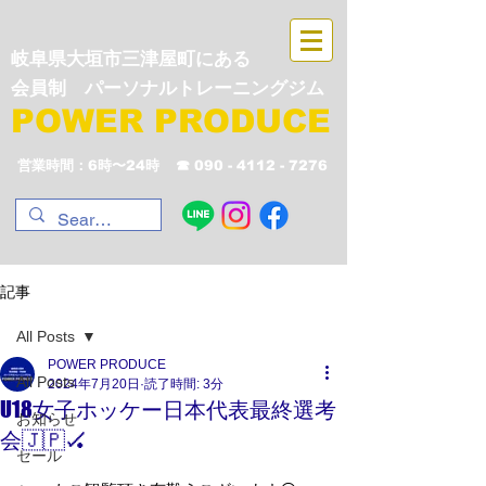
岐阜県大垣市三津屋町にある
会員制 パーソナルトレーニングジム
POWER PRODUCE
営業時間：6時〜24時
☎︎
090 - 4112 - 7276
記事
All Posts
POWER PRODUCE
All Posts
2024年7月20日
読了時間: 3分
U18女子ホッケー日本代表最終選考
お知らせ
会🇯🇵🏑
セール