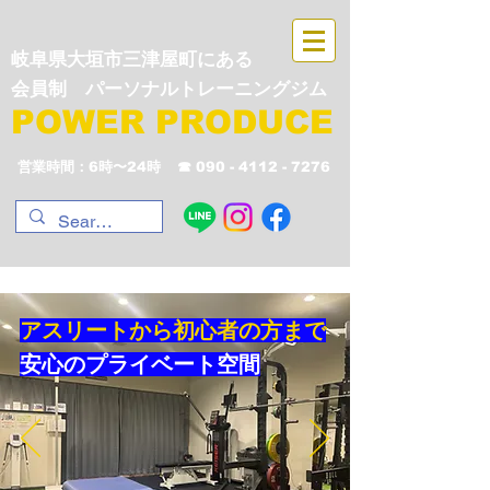
岐阜県大垣市三津屋町にある
会員制 パーソナルトレーニングジム
POWER PRODUCE
営業時間：6時〜24時
☎︎
090 - 4112 - 7276
​アスリートから初心者の方まで
安心の
プライベート空間