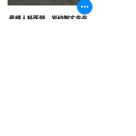
産婦人科医師 岩砂智丈先生
2015年から中野トレーナーについていただいて
おります。トレーニングの目的は、仕事の疲れ
が感じることが多くなったため、体力作りと体
型維持です。現在は週に1回のペースで通ってお
ります。
5年以上続けてこられたのは、中野トレーナーの
誠実なお人柄と、その日のコンディションを考
慮したトレーニングプログラムを組んで下さる
からです。
お陰様で、仕事の疲れが減少しましたし、体型
も維持出来ています。これからも続けていく予
定です。
中野トレーナーいつもありがとうございます。