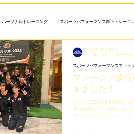
パーソナルトレーニング
スポーツパフォーマンス向上トレーニ
アスリートトレーニング
ジュニアアスリートトレーニング
POWER PRODUCE
2023年12月2日
読了時間: 
スポーツパフォーマンス向上ト
慢性的な痛み改善
会員様のご活躍
筋トレ初めてでも
マレーシア遠征
きました！
アップトレーニング
20代トレーニング
大学生トレーニング
⁡ ⁡いつもご観覧頂き有難うござ
年 会員制パーソナルトレーニ
PRODUCE 代表の中野です。 ⁡ ⁡ 
ト
部活サポート
中学生トレーニング
高校生トレーニ
朝まで、 ⁡ マレーシア（ク
た、 ⁡ 第2回NHDPダト・ミ