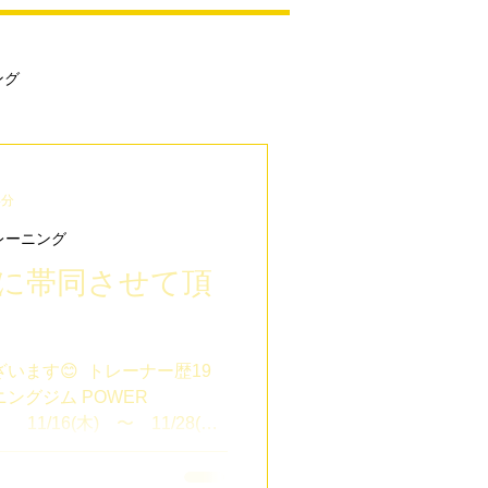
ング
ダイエット
4分
レーニング
できるトレーニング
に帯同させて頂
60代トレーニング
います😊 ⁡ トレーナー歴19
ングジム POWER
⁡ 11/16(木) 〜 11/28(火)
ング
HALEOサプリメント
アラルンプール）で開催され
ルワンカップに、 ⁡ U17女子ホ