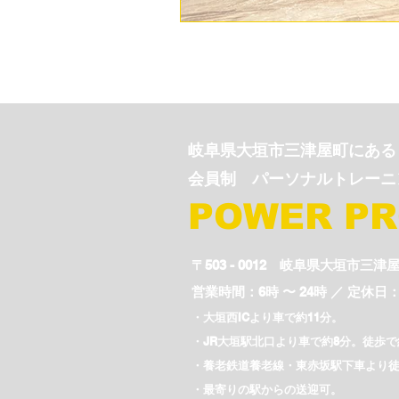
エクササイズ紹介
下半身エク
女性が多く通うパーソナルトレーニ
​岐阜県大垣市三津屋町にある
​会員制 パーソナルトレー
POWER P
〒503 - 0012 岐阜県大垣市三津
営業時間：6時 〜 24時 ／
定休日：
・大垣西ICより車で約11分。
・JR大垣駅北口より車で約8分。徒歩で
​・養老鉄道養老線・東赤坂駅下車より徒
​・最寄りの駅からの送迎可。