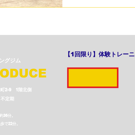
ッケー日本代表トレーナーとし
ササイズ
会員様の声
女性パーソナルトレーニング
女
た‼️ ⁡ ⁡ ⁡ ⁡ 日本はちょ
イミングでしたが、 ⁡ 現地マ
もあり、 ⁡ 気温自体はそこま
ングジム
非常に高く、動かなくても汗が
温以上に感じました。 ⁡ さ
夕方のスコールと ⁡ そんな
【1回限り】体験トレー
ため、 ⁡ 現地に到着後、 ⁡ 
ニングジム
環境に慣れながら大会がスタートし
アフリカに4-1で勝利したの
RODUCE
ド（SPORT ODISHA）に4-
屋町2-9 1階北側
不定期​
約36分。
歩で22分。