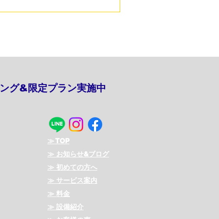
て、 ⁡ 帯同させて頂きまし
性アスリートトレーニング
うど本格的に冬に突入しようかというタ
レーシアは最低24℃から30℃
で高くないものの、 ⁡ 湿度が
滲み出て、 ⁡ 体感温度は気
らにほぼ毎日同じ時間帯に降る
いつもと違った環境下に慣れる
ニング&限定プラン実施中
練習と練習試合を行い、 ⁡ 現地の
ました。 ⁡ ⁡ ⁡ ⁡ 初戦の南
を皮切りに、 ⁡ 二日目にイン
≫ TOP
≫ お知らせ&ブログ
≫ 初めての方へ
≫ サービス案内
≫ 料金
≫ 設備紹介