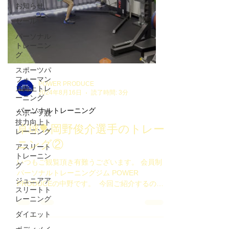
お知らせ
セール
パーソナル
トレーニン
グ
スポーツパ
フォーマン
POWER PRODUCE
ス向上トレ
2024年8月16日
読了時間: 3分
ーニング
パーソナルトレーニング
スポーツ競
技力向上ト
卓球🏓岡野俊介選手のトレー
レーニング
ニング②
アスリート
トレーニン
いつもご観覧頂き有難うございます。⁡ 会員制
グ
パーソナルトレーニングジム POWER
ジュニアア
PRODUCEの中野です。 ⁡ 今回ご紹介するの
スリートト
は、 当ジム会員の卓球・岡野俊介選手のトレ
レーニング
ーニング🏓 フォアやバックハンドで球を返す
ダイエット
際に、 ⁡ 強くて、速く、重い、正解な球を返す
ためには、 ⁡ どうすれば良いと思いますか？ ⁡