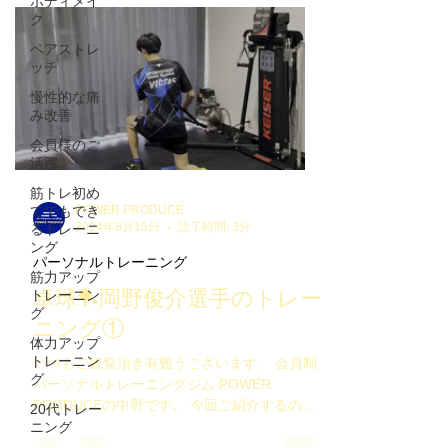
ボディメイ
細いスキルも重要になってきますが、 ⁡ 相手が
ク
返してきた球に対して、 ⁡ いかに打ちやすいポ
ペアストレ
ジションに素早く入る必要かあります。 ⁡ ⁡ ⁡ そ
ッチ
のためには、 ⁡ 垂直方向への筋出力に加えて、
慢性的な痛
⁡ 対角線への筋出力(前回のトレーニングでご紹
み改善
介） ⁡ 水平方向へ筋出力も必要になってきま
す。 ⁡ ⁡ ⁡ 垂直方向で備わった筋出力を利用し
会員様のご
活躍
て、 ⁡ 水平方向への筋出力を強化することで、
⁡ 素早く移動可能になります。 ⁡ ⁡ ⁡ その上で、 ⁡
筋トレ初め
前回トレーニングでご紹介した、 ⁡ 対角線上の
POWER PRODUCE
てでもでき
筋出力を加えることで、 ⁡ 強くて、速く、重
2024年8月15日
読了時間: 3分
るトレーニ
ング
い、正解な球を返すことが出来ます！ ⁡ ⁡ ⁡ 今回
パーソナルトレーニング
もトレーニングお疲れ様でした👏 ⁡ 更なるパフ
筋力アップ
ォーマンスアッ
卓球🏓岡野俊介選手のトレー
トレーニン
グ
ニング①
体力アップ
トレーニン
いつもご観覧頂き有難うございます。⁡ 会員制
グ
パーソナルトレーニングジム POWER
PRODUCEの中野です。 今回ご紹介するの
20代トレー
は、 当ジム会員の卓球・岡野俊介選手のトレ
ニング
ーニング🏓 ⁡ 下半身や上半身のトレーニング