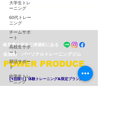
大学生トレ
で、 ⁡ それぞれの筋出力を高めた上で、 ⁡ 下肢
ーニング
をしっかり安定させながら、 ⁡ 卓球のフォアや
60代トレー
バックハンドでスマッシュに必要な ⁡ 対角線の
ニング
動きを取り入れてることで、 ⁡ 下肢から体幹、
上肢への連動性が生まれ、 ⁡ 速くて、強く、重
チームサポ
ート
い球を打つことが出来ます👍 ⁡ 今回もトレーニ
​岐阜県大垣市三津屋町にある
ングお疲れ様でした👏 ⁡ 更なるパフォーマンス
高校生サポ
アップを目指して、 ⁡ トレーニング頑張って行
ート
​会員制 パーソナルトレーニングジム
きましょう🔥 ⁡ ⁡ ⁡ #岡野俊介 #朝日大学 #琉球ア
部活サポー
POWER PRODUCE
スティーダ #卓球 #卓球トレーニング #大学生
ト
トレーニング #対角トレーニング #カイザート
中学生トレ
レーニング #ファンクショナルトレーニング
【1回限り】体験トレーニング&限定プラン実施中
ーニング
#tabletennis #keiser #functionaltraining
====================================
高校生トレ
☎︎
090 - 4112 - 7276
=== ⁡ 会
ーニング
HALEOサ
Access -
アクセス -
プリメント
〒503 - 0012 岐阜県大垣市三津屋町2-9 1階北側
エクササイ
営業時間：6時 〜 24時 ／
定休日：不定期​
ズ紹介
・大垣西ICより車で約11分。
下半身エク